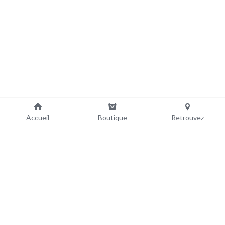
Accueil
Boutique
Retrouvez
+33644185498
contact@vignoblespasquetto.com
Suivez-nous